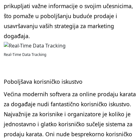
prikupljati važne informacije o svojim učesnicima,
što pomaže u poboljšanju buduće prodaje i
usavršavanju vaših strategija za marketing
događaja.
Real-Time Data Tracking
Poboljšava korisničko iskustvo
Većina modernih softvera za online prodaju karata
za događaje nudi fantastično korisničko iskustvo.
Najvažnije za korisnike i organizatore je koliko je
jednostavno i glatko korisničko sučelje sistema za
prodaju karata. Oni nude besprekorno korisničko