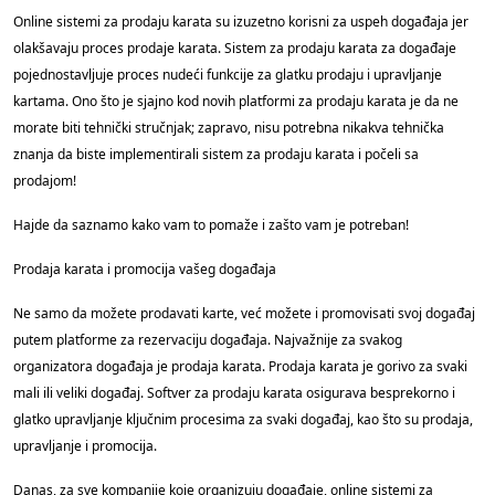
Online sistemi za prodaju karata su izuzetno korisni za uspeh događaja jer
olakšavaju proces prodaje karata. Sistem za prodaju karata za događaje
pojednostavljuje proces nudeći funkcije za glatku prodaju i upravljanje
kartama. Ono što je sjajno kod novih platformi za prodaju karata je da ne
morate biti tehnički stručnjak; zapravo, nisu potrebna nikakva tehnička
znanja da biste implementirali sistem za prodaju karata i počeli sa
prodajom!
Hajde da saznamo kako vam to pomaže i zašto vam je potreban!
Prodaja karata i promocija vašeg događaja
Ne samo da možete prodavati karte, već možete i promovisati svoj događaj
putem platforme za rezervaciju događaja. Najvažnije za svakog
organizatora događaja je prodaja karata. Prodaja karata je gorivo za svaki
mali ili veliki događaj. Softver za prodaju karata osigurava besprekorno i
glatko upravljanje ključnim procesima za svaki događaj, kao što su prodaja,
upravljanje i promocija.
Danas, za sve kompanije koje organizuju događaje, online sistemi za