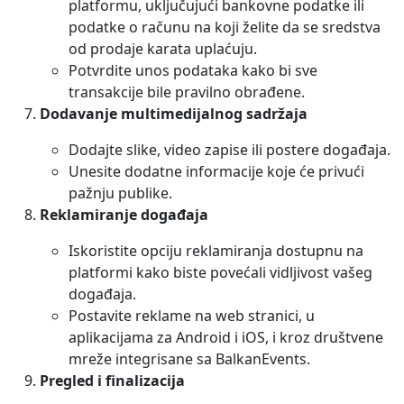
platformu, uključujući bankovne podatke ili
podatke o računu na koji želite da se sredstva
od prodaje karata uplaćuju.
Potvrdite unos podataka kako bi sve
transakcije bile pravilno obrađene.
Dodavanje multimedijalnog sadržaja
Dodajte slike, video zapise ili postere događaja.
Unesite dodatne informacije koje će privući
pažnju publike.
Reklamiranje događaja
Iskoristite opciju reklamiranja dostupnu na
platformi kako biste povećali vidljivost vašeg
događaja.
Postavite reklame na web stranici, u
aplikacijama za Android i iOS, i kroz društvene
mreže integrisane sa BalkanEvents.
Pregled i finalizacija