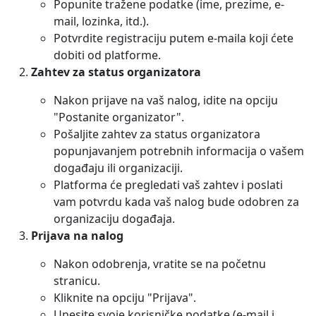
Popunite tražene podatke (ime, prezime, e-
mail, lozinka, itd.).
Potvrdite registraciju putem e-maila koji ćete
dobiti od platforme.
Zahtev za status organizatora
Nakon prijave na vaš nalog, idite na opciju
"Postanite organizator".
Pošaljite zahtev za status organizatora
popunjavanjem potrebnih informacija o vašem
događaju ili organizaciji.
Platforma će pregledati vaš zahtev i poslati
vam potvrdu kada vaš nalog bude odobren za
organizaciju događaja.
Prijava na nalog
Nakon odobrenja, vratite se na početnu
stranicu.
Kliknite na opciju "Prijava".
Unesite svoje korisničke podatke (e-mail i