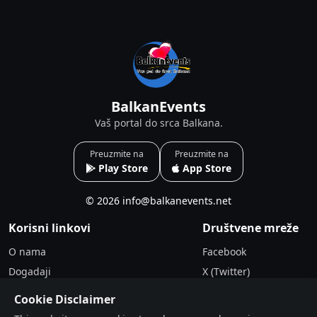
BalkanEvents
Vaš portal do srca Balkana.
Preuzmite na
Preuzmite na
Play Store
App Store
© 2026 info@balkanevents.net
Korisni linkovi
Društvene mreže
O nama
Facebook
Dogadaji
X (Twitter)
Blogovi
Instagram
Cookie Disclaimer
Uslovi korišćenja
LinkedIn